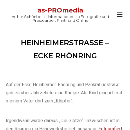
as-PROmedia
Arthur Schönbein - Informationen zu Fotografie und
Pressearbeit Print- und Online
Tätigkeit
HEINHEIMERSTRASSE – E
Projekte
CKE RHÖNRING
Workshops
Arthur Schönbein
Auf der Ecke Heinheimer, Rhönring und Pankratiusstraße
gab es über Jahrzehnte eine Kneipe. Als Kind ging ich mit
Kontakt
meinem Vater dort zum „Klöpfer“.
Irgendwann wurde daraus „Die Glotze“. Inzwischen ist in
den Räumen ein Handwerksbetrieb ansässig.
Fotografiert